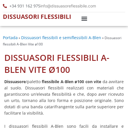
Vai
+34 931 162 975
info@dissuasoreflessibile.com
al
DISSUASORI FLESSIBILI
contenuto
Dissuasori Led
Delineatori cilindrici
Portada
Dissuasori flessibili e semiflessibili A-Blen
»
»
Dissuasori
flessibili A-Blen Vite ø100
DISSUASORI FLESSIBILI A-
BLEN VITE Ø100
Dissuasore
/paletto
flessibile A-Blen ø100 con vite
da avvitare
al suolo. Dissuasori flessibili realizzati con materiali che
garantiscono un’elevata flessibilità e che, dopo aver ricevuto
un urto, tornano alla loro forma e posizione originale. Sono
dotati di una banda catarifrangente sulla parte superiore per
facilitare la visibilità.
I dissuasori flessibili A-Blen sono facili da installare e