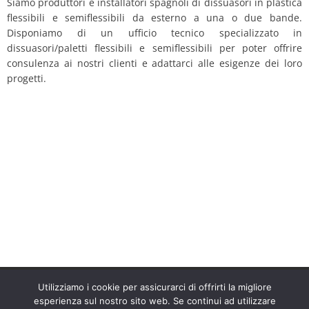
Siamo produttori e installatori spagnoli di dissuasori in plastica
flessibili e semiflessibili da esterno a una o due bande.
Disponiamo di un ufficio tecnico specializzato in
dissuasori/paletti flessibili e semiflessibili per poter offrire
consulenza ai nostri clienti e adattarci alle esigenze dei loro
progetti.
Utilizziamo i cookie per assicurarci di offrirti la migliore
Siamo specialisti nella produzione e installazione di
esperienza sul nostro sito web. Se continui ad utilizzare