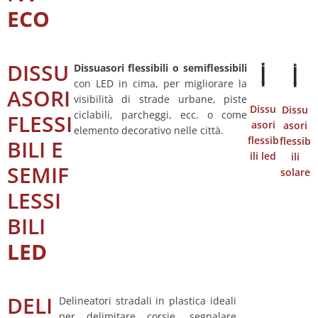
ECO
DISSU
Dissuasori flessibili o semiflessibili
con LED in cima, per migliorare la
ASORI
visibilità di strade urbane, piste
Dissu
Dissu
ciclabili, parcheggi, ecc. o come
FLESSI
asori
asori
elemento decorativo nelle città.
flessib
flessib
BILI E
ili led
ili
SEMIF
solare
LESSI
BILI
LED
DELI
Delineatori stradali in plastica ideali
per delimitare corsie, segnalare