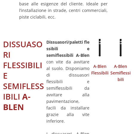
base alle esigenze del cliente. Ideale per
l’installazione in strade, centri commerciali,
piste ciclabili, ecc.
DISSUASO
Dissuasori
/paletti
fle
ssibili e
RI
semiflessibili A-Blen
con vite da avvitare
FLESSIBILI
A-Blen
A-Blen
al suolo. Disponiamo
E
Flessibili
Semiflessi
di dissuasori
bili
flessibili e
SEMIFLESS
semiflessibili da
IBILI
A-
avvitare alla
pavimentazione,
BLEN
facili da installare
grazie alla vite
inferiore.
I dissuasori A-Blen