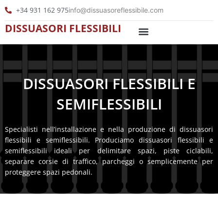
Vai
+34 931 162 975
info@dissuasoreflessibile.com
al
DISSUASORI FLESSIBILI
contenuto
Dissuasori Led
Delineatori cilindrici
DISSUASORI FLESSIBILI E
SEMIFLESSIBILI
Specialisti nell’installazione e nella produzione di dissuasori
flessibili e semiflessibili. Produciamo dissuasori flessibili e
semiflessibili ideali per delimitare spazi, piste ciclabili,
separare corsie di traffico, parcheggi o semplicemente per
proteggere spazi pedonali.