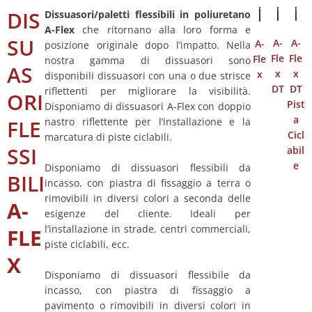
DIS
Dissuasori/paletti flessibili in poliuretano
A-Flex
che ritornano alla loro forma e
SU
A-
A-
A-
posizione originale dopo l’impatto. Nella
Fle
Fle
Fle
nostra gamma di dissuasori sono
AS
x
x
x
disponibili dissuasori con una o due strisce
DT
DT
riflettenti per migliorare la visibilità.
ORI
Pist
Disponiamo di dissuasori A-Flex con doppio
a
FLE
nastro riflettente per l’installazione e la
Cicl
marcatura di piste ciclabili.
SSI
abil
e
Disponiamo di dissuasori flessibili da
BILI
incasso, con piastra di fissaggio a terra o
rimovibili in diversi colori a seconda delle
A-
esigenze del cliente. Ideali per
l’installazione in strade, centri commerciali,
FLE
piste ciclabili, ecc.
X
Disponiamo di dissuasori flessibile da
incasso, con piastra di fissaggio a
pavimento o rimovibili in diversi colori in