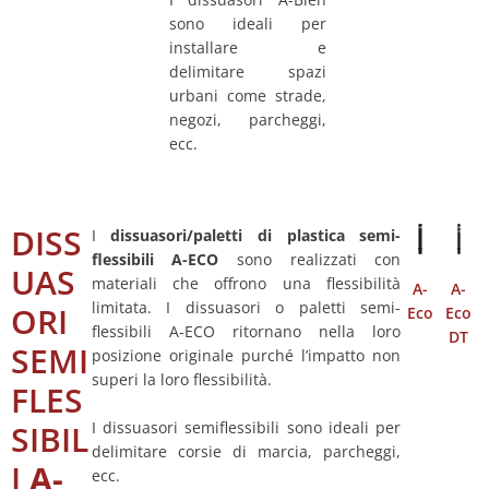
sono ideali per
installare e
delimitare spazi
urbani come strade,
negozi, parcheggi,
ecc.
DISS
I
dissuasori/paletti di plastica semi-
flessibili A-ECO
sono realizzati con
UAS
materiali che offrono una flessibilità
A-
A-
limitata. I dissuasori o paletti semi-
ORI
Eco
Eco
flessibili A-ECO ritornano nella loro
DT
SEMI
posizione originale purché l’impatto non
superi la loro flessibilità.
FLES
I dissuasori semiflessibili sono ideali per
SIBIL
delimitare corsie di marcia, parcheggi,
I
A-
ecc.