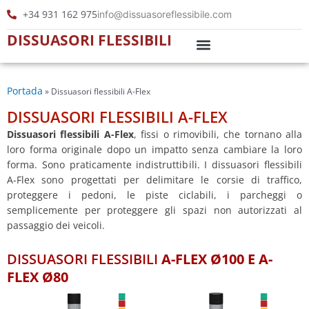
Vai
+34 931 162 975
info@dissuasoreflessibile.com
al
DISSUASORI FLESSIBILI
contenuto
Dissuasori Led
Delineatori cilindrici
Portada
»
Dissuasori flessibili A-Flex
DISSUASORI FLESSIBILI A-FLEX
Dissuasori flessibili A-Flex
, fissi o rimovibili, che tornano alla
loro forma originale dopo un impatto senza cambiare la loro
forma. Sono praticamente indistruttibili. I dissuasori flessibili
A-Flex sono progettati per delimitare le corsie di traffico,
proteggere i pedoni, le piste ciclabili, i parcheggi o
semplicemente per proteggere gli spazi non autorizzati al
passaggio dei veicoli.
DISSUASORI FLESSIBILI
A-FLEX Ø100 E A-
FLEX Ø80